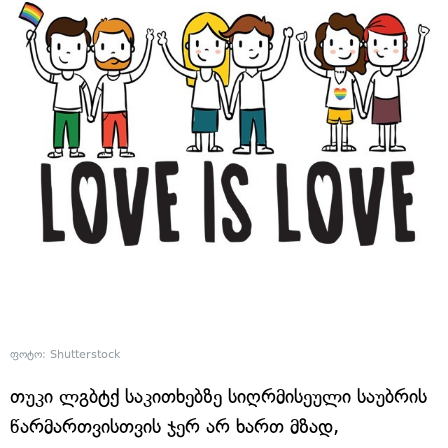
ფოტო: Shutterstock
თუკი ლგბტქ საკითხებზე სიღრმისეული საუბრის
წარმართვისთვის ჯერ არ ხართ მზად,