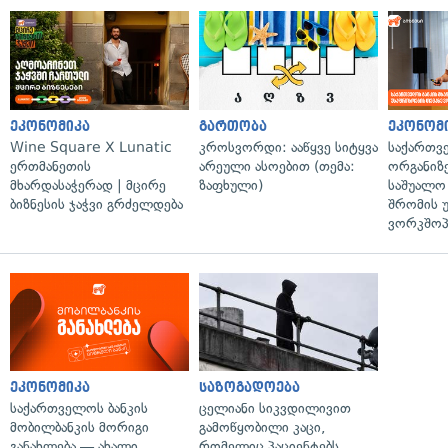
ეკონომიკა
გართობა
ეკონომ
Wine Square X Lunatic
კროსვორდი: ააწყვე სიტყვა
საქართვ
ერთმანეთის
არეული ასოებით (თემა:
ორგანიზე
მხარდასაჭერად | მცირე
ზაფხული)
საშუალო 
ბიზნესის ჯაჭვი გრძელდება
შრომის 
ვორკშოპ
ეკონომიკა
საზოგადოება
საქართველოს ბანკის
ცელიანი სიკვდილივით
მობილბანკის მორიგი
გამოწყობილი კაცი,
განახლება — ახალი
რომელიც პაციენტებს