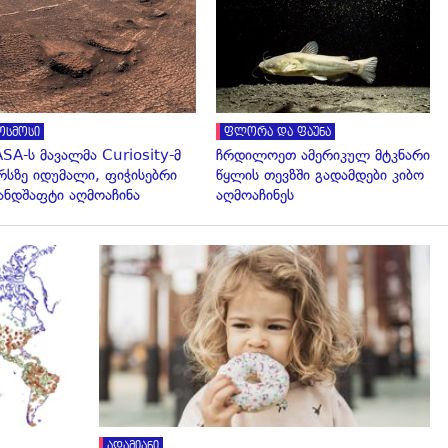
გადახედვა
გადახედვა
ოსმოსი
ფლორა და ფაუნა
SA-ს მავალმა Curiosity-მ
ჩრდილოეთ ამერიკულ მტკნარი
რსზე იდუმალი, ფიჭისებრი
წყლის თევზში გადამდები კიბო
ნდშაფტი აღმოაჩინა
აღმოაჩინეს
გადახედვა
ადამიანი