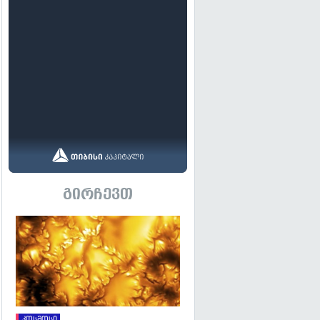
გირჩევთ
გადახედვა