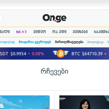
×
ნალი
NE
T
ვიდეო
ოპ-ედი
ქვიზები
საკითხ
ყოფილად
მთავარია გჯეროდეს
მართლმსაჯულება
პოლიტიკა
რჩევები