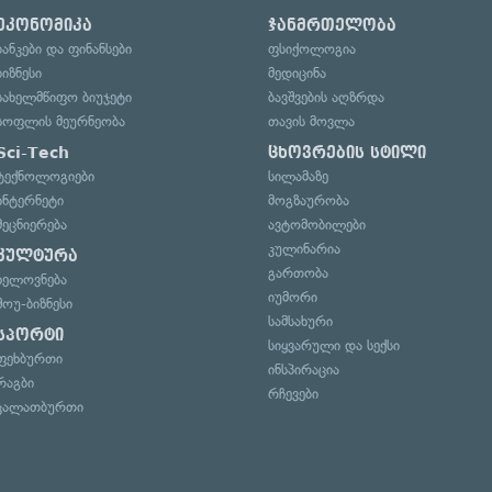
ეკონომიკა
ჯანმრთელობა
ბანკები და ფინანსები
ფსიქოლოგია
ბიზნესი
მედიცინა
სახელმწიფო ბიუჯეტი
ბავშვების აღზრდა
სოფლის მეურნეობა
თავის მოვლა
Sci-Tech
ცხოვრების სტილი
ტექნოლოგიები
სილამაზე
ინტერნეტი
მოგზაურობა
მეცნიერება
ავტომობილები
კულინარია
კულტურა
გართობა
ხელოვნება
იუმორი
შოუ-ბიზნესი
სამსახური
სპორტი
სიყვარული და სექსი
ფეხბურთი
ინსპირაცია
რაგბი
რჩევები
კალათბურთი