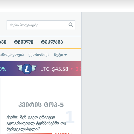
ავი
რჩეული
რეკლამა
საზოგადოება
ეკონომიკა
მეტი
კვირის ტოპ-5
ქვიზი: შენ უკეთ ერკვევი
გეოგრაფიულ ტერმინებში თუ
მერვეკლასელი?