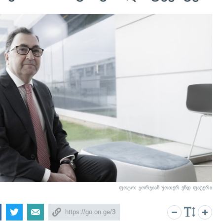
ფოტო: ჯორჯიან უოთერ ენდ ფაუერი