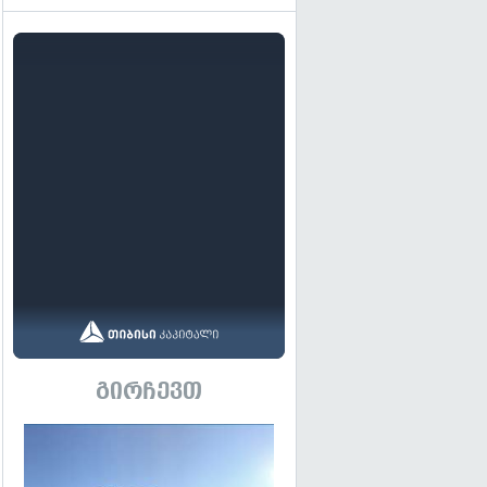
გირჩევთ
გადახედვა