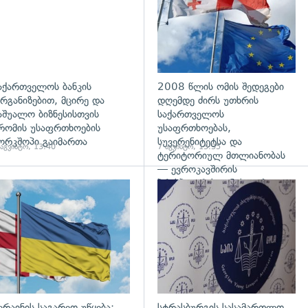
აქართველოს ბანკის
2008 წლის ომის შედეგები
რგანიზებით, მცირე და
დღემდე ძირს უთხრის
აშუალო ბიზნესისთვის
საქართველოს
რომის უსაფრთხოების
უსაფრთხოებას,
ორკშოპი გაიმართა
სუვერენიტეტსა და
 აგვისტო, 13:40
7 აგვისტო, 13:35
ტერიტორიულ მთლიანობას
— ევროკავშირის
პრესპიკერის განცხადება
გადახედვა
კრაინის საგარეო უწყება:
სტრასბურგის სასამართლო