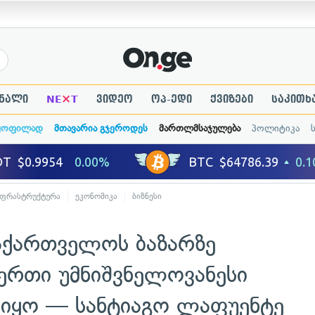
×
ნალი
NE
T
ვიდეო
ოპ-ედი
ქვიზები
საკითხ
ყოფილად
მთავარია გჯეროდეს
მართლმსაჯულება
პოლიტიკა
ნფრასტრუქტურა
ეკონომიკა
ბიზნესი
საქართველოს ბაზარზე
ერთი უმნიშვნელოვანესი
 იყო — სანტიაგო ლაფუენტე