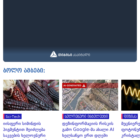
ბოლო ამბები:
Sci-Tech
ხელოვნური ინტელექტი
ფიზიკა
იისფერი სიმინდის
დეზინფორმაციის რისკის
მეცნიერ
პიგმენტით შეიძლება
გამო Google-მა ახალი AI
ფოტონუ
საკვების ხელოვნური
ხელსაწყო ერთ დღეში
კრისტალ