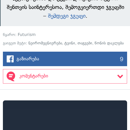
შენთვის საინტერესოა, შემოგვიერთდი ჯგუფში
–
შემდეგი ჯგუფი
.
წყარო:
Futurism
გაიგეთ მეტი:
ნეირომეცნიერება
,
ტვინი
,
თაგვები
,
წონის დაკლება
9
გაზიარება
კომენტარები