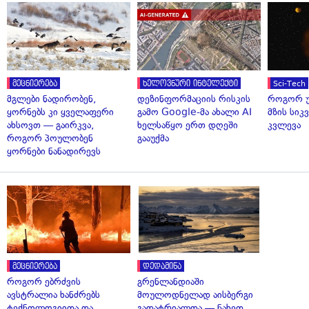
მეცნიერება
ხელოვნური ინტელექტი
Sci-Tech
მგლები ნადირობენ,
დეზინფორმაციის რისკის
როგორ უ
ყორნებს კი ყველაფერი
გამო Google-მა ახალი AI
მზის სი
ახსოვთ — გაირკვა,
ხელსაწყო ერთ დღეში
კვლევა
როგორ პოულობენ
გააუქმა
ყორნები ნანადირევს
მეცნიერება
დედამიწა
როგორ ებრძვის
გრენლანდიაში
ავსტრალია ხანძრებს
მოულოდნელად აისბერგი
ტექნოლოგიითა და
გადატრიალდა — ნახეთ