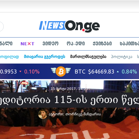
×
ნალი
NE
T
ვიდეო
ოპ-ედი
ქვიზები
საკითხ
ყოფილად
მთავარია გჯეროდეს
მართლმსაჯულება
პოლიტიკა
15 მარტი 2017, 14:25
უდიტორია 115-ის ერთი წე
ავტორი:
თორნიკე მანდარია