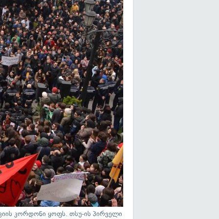
იის კორდონი ყოფს. თსუ-ის პირველი