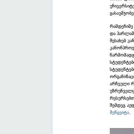
უნივერსიტ
გასაუმჯობ
რამდენიმე
და პარლამ
შესახებ კ
კანონპროე
წარმომადგ
სტუდენტებ
სტუდენტებ
ორგანიზაც
არჩეული რ
უზრუნველყ
რესურსებთ
შემდეგ
აუ
შეწყვიტა
.