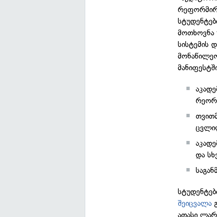
რეფორმირე
სტუდენტე
მოთხოვნა 
სისტემის 
მონაწილეო
მანიფესტშ
აკადე
რეორგ
თვითმ
ცვლილ
აკადე
და სხ
საგან
სტუდენტებ
შეიცვალა
გ
ათასი ლარ