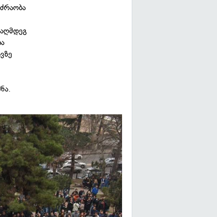
ოძრაობა
ააღმდეგ
ია
ვზე
ნა.