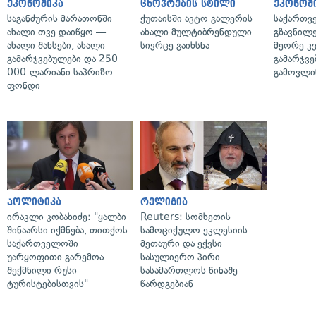
ეკონომიკა
ცხოვრების სტილი
ეკონომ
საგანძურის მარათონში
ქუთაისში ავტო გალერის
საქართვ
ახალი თვე დაიწყო —
ახალი მულტიბრენდული
გზავნილე
ახალი შანსები, ახალი
სივრცე გაიხსნა
მეორე კ
გამარჯვებულები და 250
გამარჯვე
000-ლარიანი საპრიზო
გამოვლი
ფონდი
პოლიტიკა
რელიგია
ირაკლი კობახიძე: "ყალბი
Reuters: სომხეთის
შინაარსი იქმნება, თითქოს
სამოციქულო ეკლესიის
საქართველოში
მეთაური და ექვსი
უარყოფითი გარემოა
სასულიერო პირი
შექმნილი რუსი
სასამართლოს წინაშე
ტურისტებისთვის"
წარდგებიან