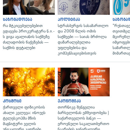
საზოგადოება
პოლიტიკა
საზოგა
რა მტკიცებულებებით
სტრასბურგის სასამართლო
"რუსთავ
ედავება პროკურატურა ნ.ი.-
და 2008 წლის ომის
თვითმც
ს გიგა ავალიანის საქმეზე
საქმეები — საიას ბრძოლა
მცირეწლ
ძალადობის წაქეზებას —
დაზარალებულთა
იმყოფებ
საქმის დეტალები
უფლებებისა და
სამართლ
კომპენსაციებისთვის
მიმართა
კოსმოსი
ეკონომიკა
ქართველი ფიზიკოსის
თორნიკე შენგელია
ახალი კვლევა: ინოუეს
ბარსელონას ემშვიდობება |
ტელესკოპმა მზის
საქართველოს ბანკი —
მაგნიტური ველის
ეროვნული საკალათბურთო
უნიკალური კადრები
ნაკრების გენერალური