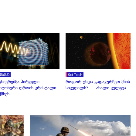
გადახედვა
გადახედვა
იზიკა
Sci-Tech
ცნიერებმა პირველი
როგორ უნდა გადავურჩეთ მზის
ტონური დროის კრისტალი
სიკვდილს? — ახალი კვლევა
ქმნეს
გადახედვა