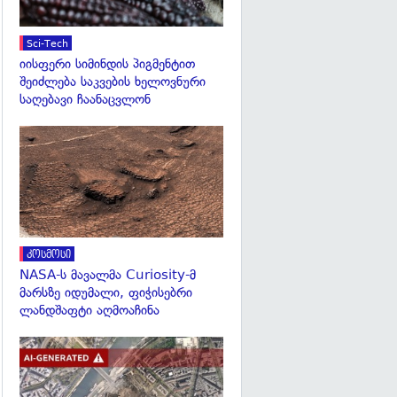
Sci-Tech
იისფერი სიმინდის პიგმენტით
შეიძლება საკვების ხელოვნური
საღებავი ჩაანაცვლონ
გადახედვა
კოსმოსი
NASA-ს მავალმა Curiosity-მ
მარსზე იდუმალი, ფიჭისებრი
ლანდშაფტი აღმოაჩინა
გადახედვა