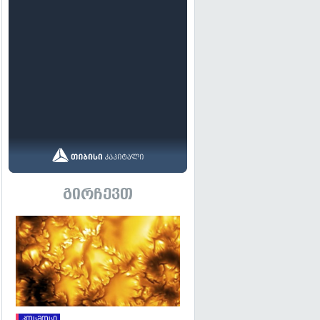
გირჩევთ
გადახედვა