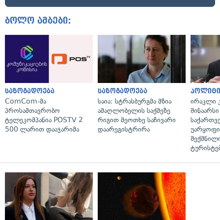
ბოლო ამბები:
საზოგადოება
საზოგადოება
პოლიტი
ComCom-მა
საია: სტრასბურგმა მზია
ირაკლი კ
პროსამთავრობო
ამაღლობელის საქმეზე
შინაარსი
ტელეკომპანია POSTV 2
რიგით მეოთხე საჩივარი
საქართვ
500 ლარით დააჯარიმა
დაარეგისტრირა
უარყოფი
შექმნილ
ტურისტე