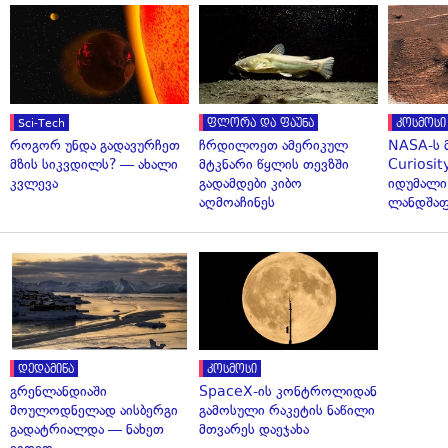
Sci-Tech
ფლორა და ფაუნა
კოსმოსი
როგორ უნდა გადავურჩეთ
ჩრდილოეთ ამერიკულ
NASA-ს 
მზის სიკვდილს? — ახალი
მტკნარი წყლის თევზში
Curiosit
კვლევა
გადამდები კიბო
იდუმალი
აღმოაჩინეს
ლანდშაფ
დედამიწა
კოსმოსი
გრენლანდიაში
SpaceX-ის კონტროლიდან
მოულოდნელად აისბერგი
გამოსული რაკეტის ნაწილი
გადატრიალდა — ნახეთ
მთვარეს დაეჯახა