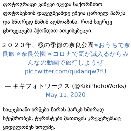
ფოტოგრაფი კაზუკი იკედა საქორწინო
ფოტოსესიის დაგეგმვამდე ეწვია ცარიელ პარკს
და სწორედ მაშინ აღმოაჩინა, რომ სივრცე
ცხოველებს ჰქონდათ ათვისებული.
２０２０年、桜の季節の奈良公園
#おうちで奈
良旅
#奈良公園
#コロナで気が滅入るからみ
んなの動画で旅行しようぜ
pic.twitter.com/qu4anqw7fU
— キキフォトワークス (@KikiPhotoWorks)
May 11, 2020
ხალებიანი ირმები ნარას პარკს ხშირად
სტუმრობენ, ტურისტები მათთვის კრეკერებსაც
ყიდულობენ ხოლმე.