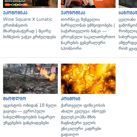
ეკონომიკა
ეკონომიკა
საზოგა
Wine Square X Lunatic
თორნიკე შენგელია
ცელიანი
ერთმანეთის
ბარსელონას ემშვიდობება |
გამოწყობ
მხარდასაჭერად | მცირე
საქართველოს ბანკი —
რომელიც
ბიზნესის ჯაჭვი გრძელდება
ეროვნული საკალათბურთო
სახურავი
ნაკრების გენერალური
აშტერდებ
სპონსორი
რომ ყვავ
მსოფლიო
კოსმოსი
აგვისტოს ომიდან 18 წელი
ქართველი ფიზიკოსის
გავიდა — ევროპული
ახალი კვლევა: ინოუეს
სახელმწიფოების საგარეო
ტელესკოპმა მზის
უწყებების განცხადებები
მაგნიტური ველის
უნიკალური კადრები
გადაიღო