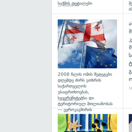
საქმის დეტალები
შ
12 საათის წინ
14
ი
ა
გა
შ
გ
2008 წლის ომის შედეგები
ო
დღემდე ძირს უთხრის
საქართველოს
16
უსაფრთხოებას,
სუვერენიტეტსა და
15 საათის წინ
ტერიტორიულ მთლიანობას
— ევროკავშირის
პრესპიკერის განცხადება
გა