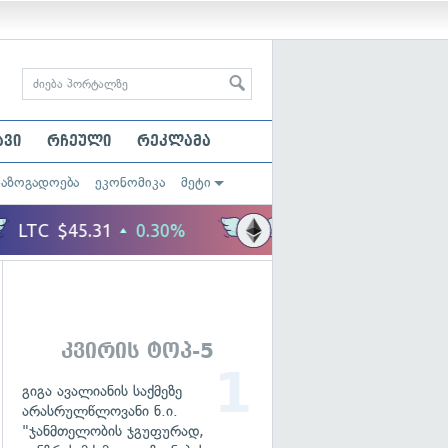
ავი
რჩეული
რეკლამა
საზოგადოება
ეკონომიკა
მეტი
კვირის ტოპ-5
გიგა ავალიანის საქმეზე
არასრულწლოვანი ნ.ი.
"ჯანმთელობის ჯგუფურად,