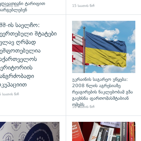
ეღავათიანი ტარიფით
 საათის წინ
15 საათის წინ
სარგებლებენ
შშ-ის საელჩო:
დახედვა
ეერთებული შტატები
კვლავ ღრმად
შეშფოთებულია
საქართველოს
ტერიტორიის
ანგრძობადი
უკრაინის საგარეო უწყება:
კუპაციით
2008 წლის აგრესიაზე
რეაგირების ნაკლებობამ გზა
 საათის წინ
გაუხსნა ფართომასშტაბიან
ომებს
16 საათის წინ
დახედვა
გადახედვა