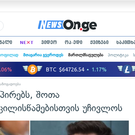
×
ნალი
NE
T
ვიდეო
ოპ-ედი
ქვიზები
საკითხ
ყოფილად
მთავარია გჯეროდეს
მართლმსაჯულება
პოლიტიკა
საზოგადოება
პირებს, შოთა
ილისწამებისთვის უჩივლოს