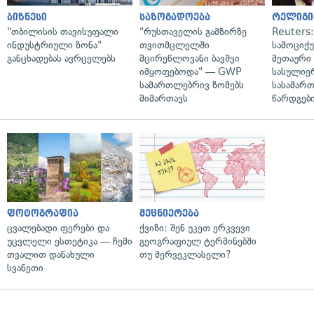
ბიზნესი
საზოგადოება
რელიგი
"თბილისის თავისუფალი
"რუსთაველის გამზირზე
Reuters
ინდუსტრიული ზონა"
თვითმცლელში
სამოციქ
განცხადებას ავრცელებს
მცირეწლოვანი ბავშვი
მეთაური 
იმყოფებოდა" — GWP
სასულიე
სამართლებრივ ზომებს
სასამარ
მიმართავს
წარდგები
ფოტოგრაფია
მეცნიერება
ცვალებადი ფერები და
ქვიზი: შენ უკეთ ერკვევი
უცვლელი ესთეტიკა — ჩემი
გეოგრაფიულ ტერმინებში
თვალით დანახული
თუ მერვეკლასელი?
სვანეთი