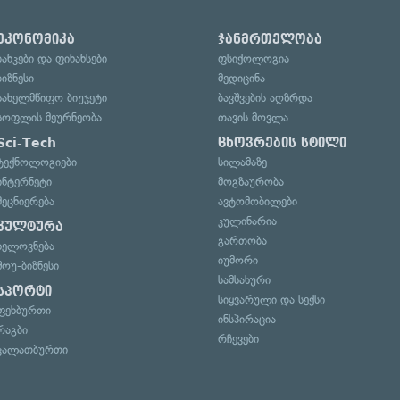
ეკონომიკა
ჯანმრთელობა
ბანკები და ფინანსები
ფსიქოლოგია
ბიზნესი
მედიცინა
სახელმწიფო ბიუჯეტი
ბავშვების აღზრდა
სოფლის მეურნეობა
თავის მოვლა
Sci-Tech
ცხოვრების სტილი
ტექნოლოგიები
სილამაზე
ინტერნეტი
მოგზაურობა
მეცნიერება
ავტომობილები
კულინარია
კულტურა
გართობა
ხელოვნება
იუმორი
შოუ-ბიზნესი
სამსახური
სპორტი
სიყვარული და სექსი
ფეხბურთი
ინსპირაცია
რაგბი
რჩევები
კალათბურთი