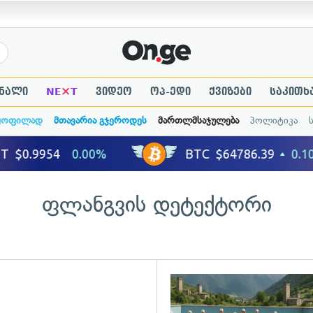
×
ნალი
NE
T
ვიდეო
ოპ-ედი
ქვიზები
საკითხ
ყოფილად
მთავარია გჯეროდეს
მართლმსაჯულება
პოლიტიკა
ფლანგვის დეტექტორი
ადახედვა
გადახედვა