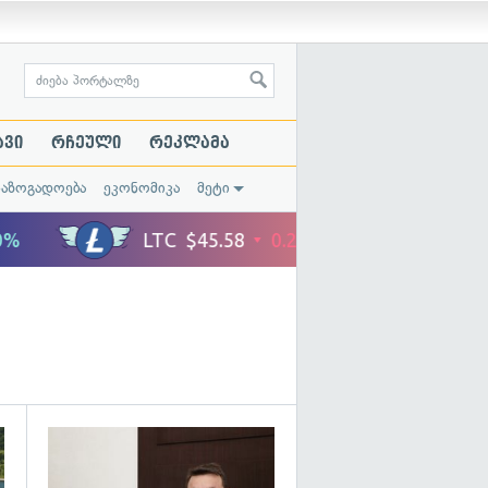
ავი
რჩეული
რეკლამა
საზოგადოება
ეკონომიკა
მეტი
გადახედვა
გადახედვა