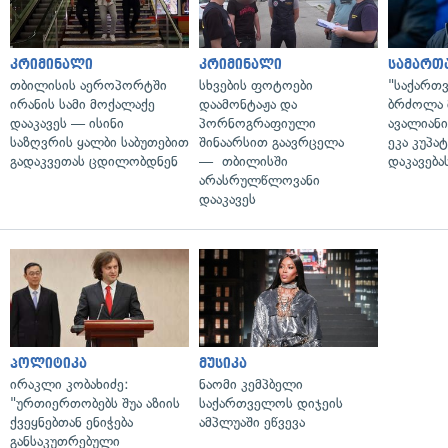
კრიმინალი
კრიმინალი
სამართ
თბილისის აეროპორტში
სხვების ფოტოები
"საქართ
ირანის სამი მოქალაქე
დაამონტაჟა და
ბრძოლა 
დააკავეს — ისინი
პორნოგრაფიული
ავალიან
საზღვრის ყალბი საბუთებით
შინაარსით გაავრცელა
ეკა კუპატ
გადაკვეთას ცდილობდნენ
— თბილისში
დაკავება
არასრულწლოვანი
დააკავეს
პოლიტიკა
მუსიკა
ირაკლი კობახიძე:
ნაომი კემპბელი
"ურთიერთობებს შუა აზიის
საქართველოს დიჯეის
ქვეყნებთან ენიჭება
ამპლუაში ეწვევა
განსაკუთრებული