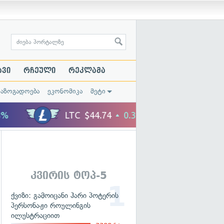
ავი
რჩეული
რეკლამა
საზოგადოება
ეკონომიკა
მეტი
კვირის ტოპ-5
ქვიზი: გამოიცანი ჰარი პოტერის
პერსონაჟი როულინგის
ილუსტრაციით