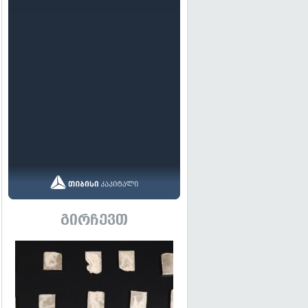
გირჩევთ
გადახედვა