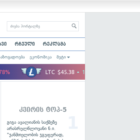
ავი
რჩეული
რეკლამა
საზოგადოება
ეკონომიკა
მეტი
კვირის ტოპ-5
გიგა ავალიანის საქმეზე
არასრულწლოვანი ნ.ი.
"ჯანმთელობის ჯგუფურად,