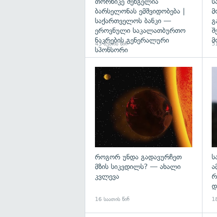
თორნიკე შენგელია
ს
ბარსელონას ემშვიდობება |
მ
საქართველოს ბანკი —
გ
ეროვნული საკალათბურთო
შ
ნაკრების გენერალური
მ
43 წუთის წინ
51
სპონსორი
გა
როგორ უნდა გადავურჩეთ
ს
მზის სიკვდილს? — ახალი
ა
კვლევა
რ
დ
16 საათის წინ
18