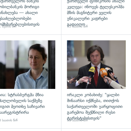
აქართველოს ბანკის
ქართველი ფიზიკოსის ახალი
ობილბანკის მორიგი
კვლევა: ინოუეს ტელესკოპმა
ანახლება — ახალი
მზის მაგნიტური ველის
ესაძლებლობები
უნიკალური კადრები
ომხმარებლებისთვის
გადაიღო
 წუთის წინ
15 საათის წინ
დახედვა
გადახედვა
აია: სტრასბურგმა მზია
ირაკლი კობახიძე: "ყალბი
მაღლობელის საქმეზე
შინაარსი იქმნება, თითქოს
იგით მეოთხე საჩივარი
საქართველოში უარყოფითი
აარეგისტრირა
გარემოა შექმნილი რუსი
ტურისტებისთვის"
 საათის წინ
18 საათის წინ