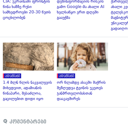
CIA: უკრაინაში ფრონტის
დეზინფორმაციის რისკის
ქართველ
წინა ხაზზე რუსი
გამო Google-მა ახალი AI
ახალი კვ
სამხედროები 20-30 წუთს
ხელსაწყო ერთ დღეში
ტელესკო
ცოცხლობენ
გააუქმა
მაგნიტუ
უნიკალუ
გადაიღო
ადამიანი
ადამიანი
1.4 მლნ წლის ნაკვალევის
ორ წლამდე ასაკში შაქრის
მიხედვით, ადამიანის
შეზღუდვა ტვინის უკეთეს
წინაპარი, შესაძლოა,
ჯანმრთელობასთან
გაცილებით დიდი იყო
დააკავშირეს
კომენტარები