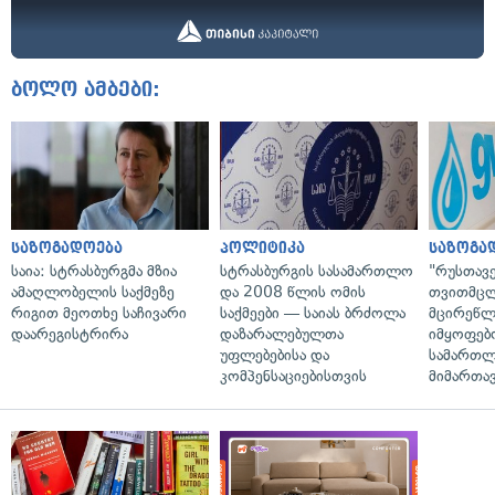
ბოლო ამბები:
საზოგადოება
პოლიტიკა
საზოგა
საია: სტრასბურგმა მზია
სტრასბურგის სასამართლო
"რუსთავ
ამაღლობელის საქმეზე
და 2008 წლის ომის
თვითმც
რიგით მეოთხე საჩივარი
საქმეები — საიას ბრძოლა
მცირეწლ
დაარეგისტრირა
დაზარალებულთა
იმყოფებ
უფლებებისა და
სამართლ
კომპენსაციებისთვის
მიმართა