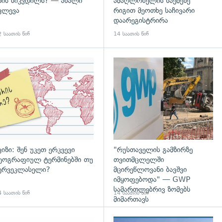
ზის სიკვდილს? — ახალი
ამაღლობელის საქმეზე
ვლევა
რიგით მეოთხე საჩივარი
დაარეგისტრირა
 საათის წინ
14 საათის წინ
დახედვა
ვიზი: შენ უკეთ ერკვევი
"რუსთაველის გამზირზე
ეოგრაფიულ ტერმინებში თუ
თვითმცლელში
ერვეკლასელი?
მცირეწლოვანი ბავშვი
იმყოფებოდა" — GWP
სამართლებრივ ზომებს
 საათის წინ
14 საათის წინ
მიმართავს