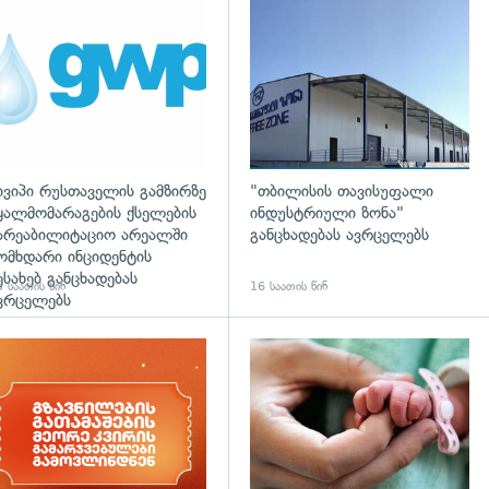
დახედვა
ივიპი რუსთაველის გამზირზე
"თბილისის თავისუფალი
ყალმომარაგების ქსელების
ინდუსტრიული ზონა"
არეაბილიტაციო არეალში
განცხადებას ავრცელებს
ომხდარი ინციდენტის
ესახებ განცხადებას
 საათის წინ
16 საათის წინ
ვრცელებს
დახედვა