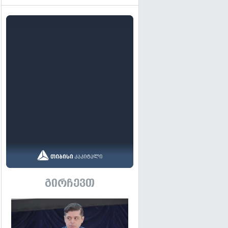
გირჩევთ
გადახედვა