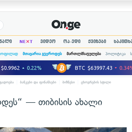
×
ნალი
NE
T
ვიდეო
ოპ-ედი
ქვიზები
საკითხ
ყოფილად
მთავარია გჯეროდეს
მართლმსაჯულება
პოლიტიკა
გადოება
ბანკები და ფინანსები
ბიზნესი
ცხოვრების სტილი
ოდეს“ — თიბისის ახალი