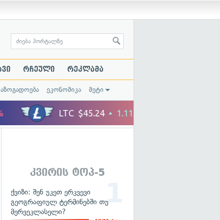
ავი
რჩეული
რეკლამა
საზოგადოება
ეკონომიკა
მეტი
კვირის ტოპ-5
ქვიზი: შენ უკეთ ერკვევი
გეოგრაფიულ ტერმინებში თუ
მერვეკლასელი?