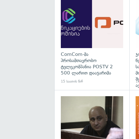
გა
ComCom-მა
ჯ
პროსამთავრობო
წ
ტელეკომპანია POSTV 2
ს
500 ლარით დააჯარიმა
მ
შ
15 საათის წინ
15
ა
გა