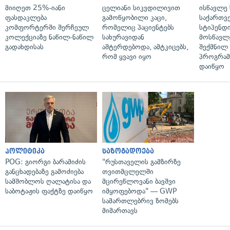
მიიღეთ 25%-იანი
ცელიანი სიკვდილივით
ისწავლე
ფასდაკლება
გამოწყობილი კაცი,
საქართვ
კომფორტერში შერჩეულ
რომელიც პაციენტებს
სტიპენდ
კოლექციაზე ნაწილ-ნაწილ
სახურავიდან
მოსწავლ
გადახდისას
აშტერდებოდა, ამტკიცებს,
შექმნილ
რომ ყვავი იყო
პროგრამ
დაიწყო
პოლიტიკა
საზოგადოება
POG: გიორგი ბარამიძის
"რუსთაველის გამზირზე
განცხადებაზე გამოძიება
თვითმცლელში
სამშობლოს ღალატისა და
მცირეწლოვანი ბავშვი
საბოტაჟის ფაქტზე დაიწყო
იმყოფებოდა" — GWP
სამართლებრივ ზომებს
მიმართავს