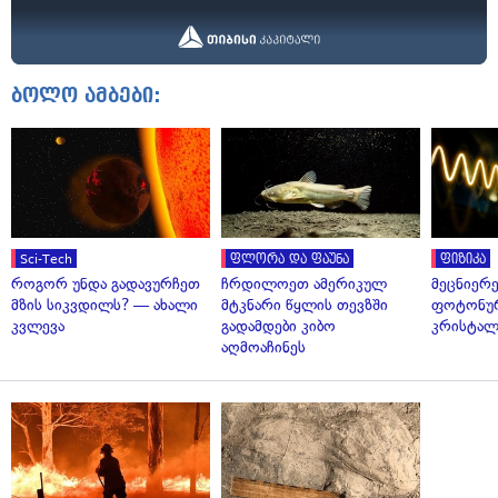
ბოლო ამბები:
Sci-Tech
ფლორა და ფაუნა
ფიზიკა
როგორ უნდა გადავურჩეთ
ჩრდილოეთ ამერიკულ
მეცნიერ
მზის სიკვდილს? — ახალი
მტკნარი წყლის თევზში
ფოტონუ
კვლევა
გადამდები კიბო
კრისტალ
აღმოაჩინეს