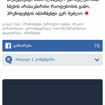
ხმების არასაკმარისი რაოდენობის გამო,
პრეზიდენტის იმპიჩმენტი ვერ შეძლო.
გაიგეთ მეტი:
პრეზიდენტი
,
ქართული ოცნება
,
ირაკლი
ღარიბაშვილი
,
ევროინტეგრაცია
,
სალომე ზურაბიშვილი
,
დეკლარაცია
,
იმპიჩმენტი
79
გაზიარება
იხილეთ 1 კომენტარი