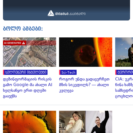
ბოლო ამბები:
ხელოვნური ინტელექტი
Sci-Tech
ტერორი
დეზინფორმაციის რისკის
როგორ უნდა გადავურჩეთ
CIA: უკრ
გამო Google-მა ახალი AI
მზის სიკვდილს? — ახალი
წინა ხაზ
ხელსაწყო ერთ დღეში
კვლევა
სამხედრ
გააუქმა
ცოცხლო