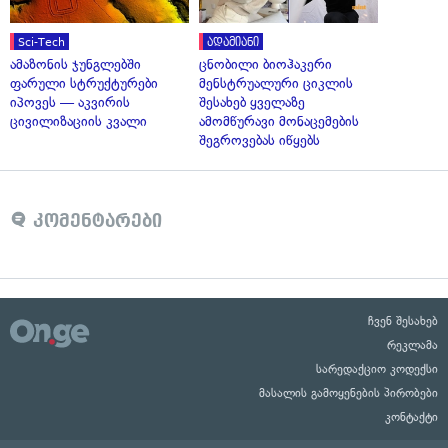
Sci-Tech
ადამიანი
ამაზონის ჯუნგლებში
ცნობილი ბიოჰაკერი
ფარული სტრუქტურები
მენსტრუალური ციკლის
იპოვეს — აკვირის
შესახებ ყველაზე
ცივილიზაციის კვალი
ამომწურავი მონაცემების
შეგროვებას იწყებს
კომენტარები
ჩვენ შესახებ
რეკლამა
სარედაქციო კოდექსი
მასალის გამოყენების პირობები
კონტაქტი