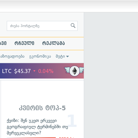
ავი
რჩეული
რეკლამა
საზოგადოება
ეკონომიკა
მეტი
კვირის ტოპ-5
ქვიზი: შენ უკეთ ერკვევი
გეოგრაფიულ ტერმინებში თუ
მერვეკლასელი?