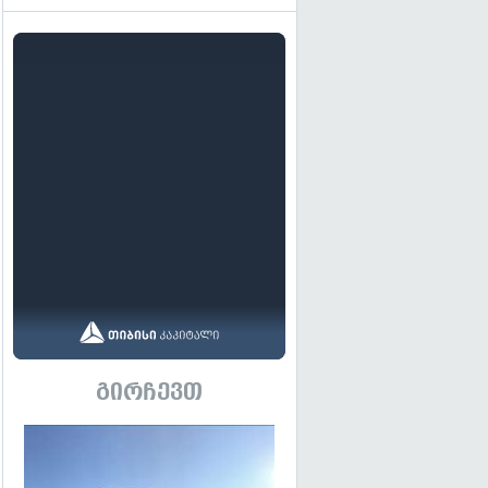
გირჩევთ
გადახედვა