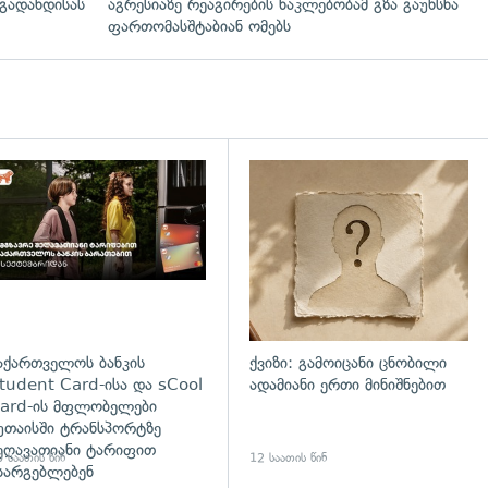
გადახდისას
აგრესიაზე რეაგირების ნაკლებობამ გზა გაუხსნა
ფართომასშტაბიან ომებს
დახედვა
აქართველოს ბანკის
ქვიზი: გამოიცანი ცნობილი
tudent Card-ისა და sCool
ადამიანი ერთი მინიშნებით
ard-ის მფლობელები
უთაისში ტრანსპორტზე
ეღავათიანი ტარიფით
 საათის წინ
12 საათის წინ
სარგებლებენ