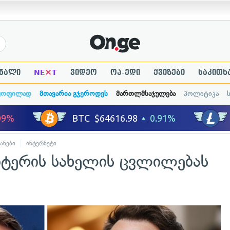
×
ნალი
NE
T
ვიდეო
ოპ-ედი
ქვიზები
საკითხ
ყოფილად
მთავარია გჯეროდეს
მართლმსაჯულება
პოლიტიკა
ანები
ინტერნეტი
ვიტერის სახელის ცვლილებას