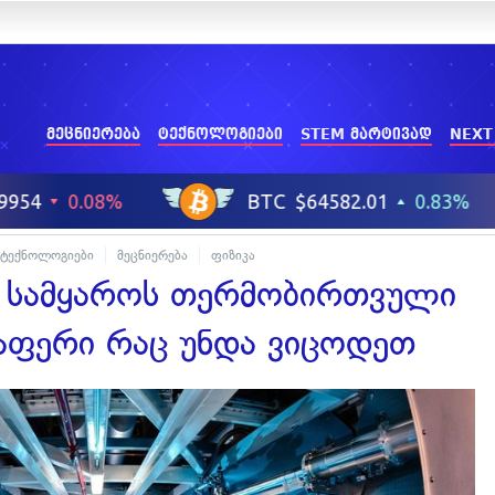
მეცნიერება
ტექნოლოგიები
STEM მარტივად
NEXT
ტექნოლოგიები
მეცნიერება
ფიზიკა
 სამყაროს თერმობირთვული
აფერი რაც უნდა ვიცოდეთ