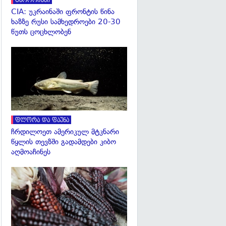
ტერორიზმი
CIA: უკრაინაში ფრონტის წინა
ხაზზე რუსი სამხედროები 20-30
წუთს ცოცხლობენ
გადახედვა
ფლორა და ფაუნა
ჩრდილოეთ ამერიკულ მტკნარი
წყლის თევზში გადამდები კიბო
აღმოაჩინეს
გადახედვა