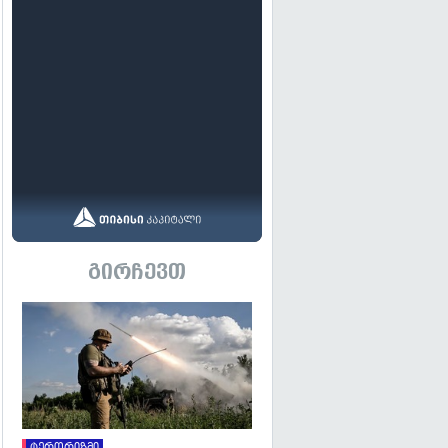
გირჩევთ
გადახედვა