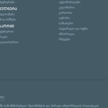
მეცნიერება
ავტომობილები
კულინარია
კულტურა
გართობა
ხელოვნება
იუმორი
შოუ-ბიზნესი
სამსახური
სპორტი
სიყვარული და სექსი
ფეხბურთი
ინსპირაცია
რაგბი
რჩევები
კალათბურთი
891
ენს
სამომხმარებლო შეთანხმებას
და
პირადი ინფორმაციის პოლიტიკას
.