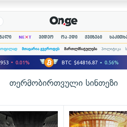
×
ნალი
NE
T
ვიდეო
ოპ-ედი
ქვიზები
საკითხ
ყოფილად
მთავარია გჯეროდეს
მართლმსაჯულება
პოლიტიკა
თერმობირთვული სინთეზი
ადახედვა
გადახედვა