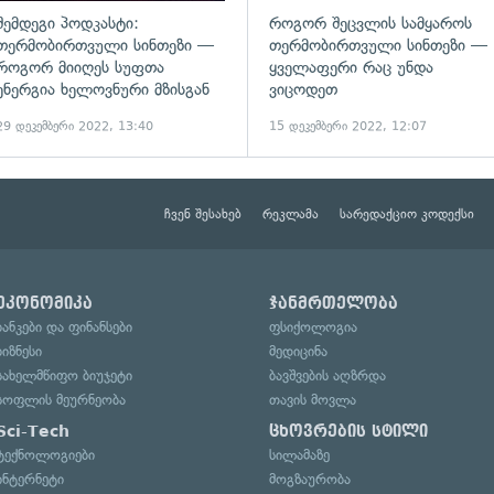
შემდეგი პოდკასტი:
როგორ შეცვლის სამყაროს
თერმობირთვული სინთეზი —
თერმობირთვული სინთეზი —
როგორ მიიღეს სუფთა
ყველაფერი რაც უნდა
ენერგია ხელოვნური მზისგან
ვიცოდეთ
29 დეკემბერი 2022, 13:40
15 დეკემბერი 2022, 12:07
ჩვენ შესახებ
რეკლამა
სარედაქციო კოდექსი
ეკონომიკა
ჯანმრთელობა
ბანკები და ფინანსები
ფსიქოლოგია
ბიზნესი
მედიცინა
სახელმწიფო ბიუჯეტი
ბავშვების აღზრდა
სოფლის მეურნეობა
თავის მოვლა
Sci-Tech
ცხოვრების სტილი
ტექნოლოგიები
სილამაზე
ინტერნეტი
მოგზაურობა