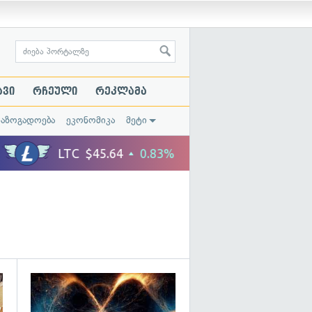
ავი
რჩეული
რეკლამა
საზოგადოება
ეკონომიკა
მეტი
გადახედვა
გადახედვა