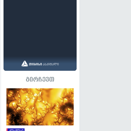
გირჩევთ
გადახედვა