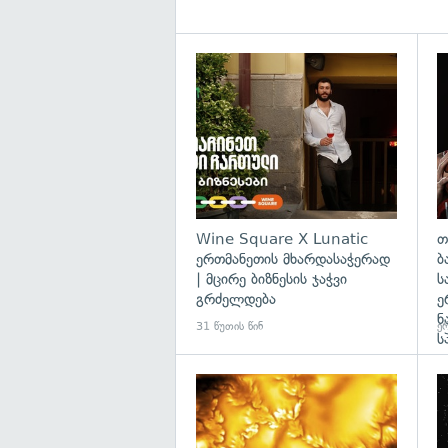
Wine Square X Lunatic
თ
ერთმანეთის მხარდასაჭერად
ბ
| მცირე ბიზნესის ჯაჭვი
ს
გრძელდება
ე
ნ
31 წუთის წინ
ერ
ს
გა