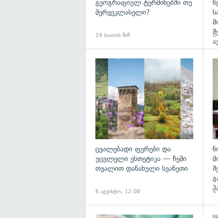
გეოგრაფიულ ტერმინებში თუ
წ
მერვეკლასელი?
ს
მ
შ
19 საათის წინ
6
ა
გა
ცვალებადი ფერები და
ნ
უცვლელი ესთეტიკა — ჩემი
მ
თვალით დანახული სვანეთი
შ
გ
პ
6 აგვისტო, 12:08
6