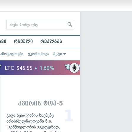
ავი
რჩეული
რეკლამა
საზოგადოება
ეკონომიკა
მეტი
კვირის ტოპ-5
გიგა ავალიანის საქმეზე
არასრულწლოვანი ნ.ი.
"ჯანმთელობის ჯგუფურად,