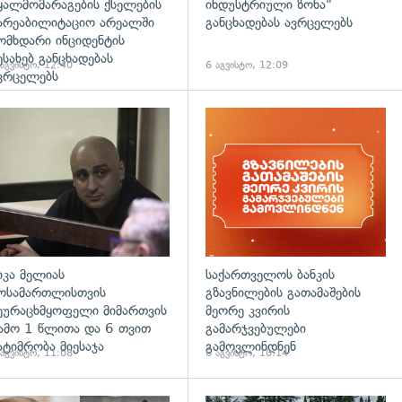
ყალმომარაგების ქსელების
ინდუსტრიული ზონა"
არეაბილიტაციო არეალში
განცხადებას ავრცელებს
ომხდარი ინციდენტის
ესახებ განცხადებას
 აგვისტო, 12:40
6 აგვისტო, 12:09
ვრცელებს
დახედვა
გადახედვა
იკა მელიას
საქართველოს ბანკის
ოსამართლისთვის
გზავნილების გათამაშების
ეურაცხმყოფელი მიმართვის
მეორე კვირის
ამო 1 წლითა და 6 თვით
გამარჯვებულები
ატიმრობა მიესაჯა
გამოვლინდნენ
 აგვისტო, 11:08
6 აგვისტო, 10:14