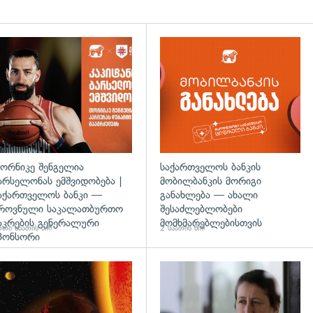
ორნიკე შენგელია
საქართველოს ბანკის
არსელონას ემშვიდობება |
მობილბანკის მორიგი
აქართველოს ბანკი —
განახლება — ახალი
როვნული საკალათბურთო
შესაძლებლობები
აკრების გენერალური
მომხმარებლებისთვის
თი საათის წინ
2 საათის წინ
პონსორი
დახედვა
გადახედვა