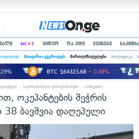
×
ნალი
NE
T
ვიდეო
ოპ-ედი
ქვიზები
საკითხ
ყოფილად
მთავარია გჯეროდეს
მართლმსაჯულება
პოლიტიკა
ფლიქტები
საერთაშორისო ურთიერთობები
სამხედრო
ით, ოკუპანტების შეჭრის
ი 38 ბავშვია დაღუპული