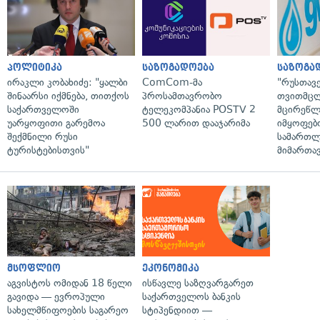
პოლიტიკა
საზოგადოება
საზოგა
ირაკლი კობახიძე: "ყალბი
ComCom-მა
"რუსთავ
შინაარსი იქმნება, თითქოს
პროსამთავრობო
თვითმც
საქართველოში
ტელეკომპანია POSTV 2
მცირეწლ
უარყოფითი გარემოა
500 ლარით დააჯარიმა
იმყოფებ
შექმნილი რუსი
სამართლ
ტურისტებისთვის"
მიმართა
მსოფლიო
ეკონომიკა
აგვისტოს ომიდან 18 წელი
ისწავლე საზღვარგარეთ
გავიდა — ევროპული
საქართველოს ბანკის
სახელმწიფოების საგარეო
სტიპენდიით —