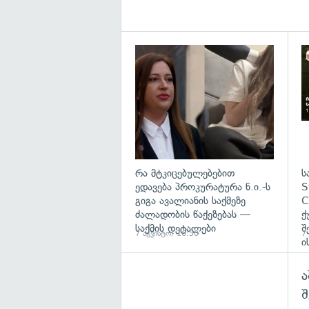
გა
რა მტკიცებულებებით
ს
ედავება პროკურატურა ნ.ი.-ს
S
გიგა ავალიანის საქმეზე
C
ძალადობის წაქეზებას —
ქ
საქმის დეტალები
შ
7 აგვისტო, 16:50
7
ი
ა
შ