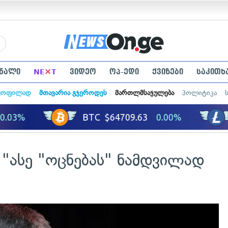
×
ნალი
NE
T
ვიდეო
ოპ-ედი
ქვიზები
საკითხ
ყოფილად
მთავარია გჯეროდეს
მართლმსაჯულება
პოლიტიკა
 "ასე "ოცნებას" ნამდვილად