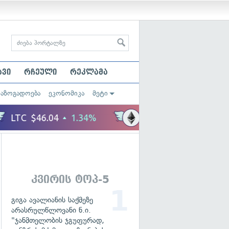
ავი
რჩეული
რეკლამა
საზოგადოება
ეკონომიკა
მეტი
კვირის ტოპ-5
გიგა ავალიანის საქმეზე
არასრულწლოვანი ნ.ი.
"ჯანმთელობის ჯგუფურად,