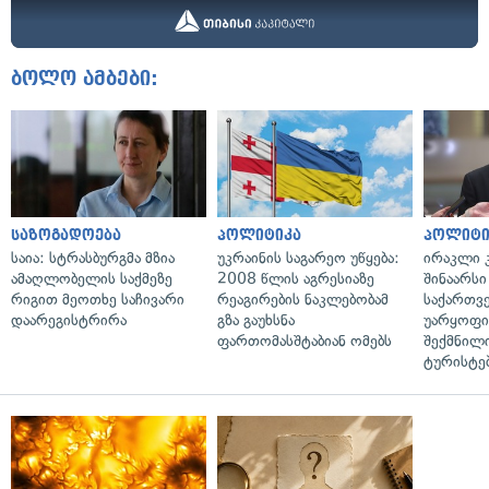
ბოლო ამბები:
საზოგადოება
პოლიტიკა
პოლიტი
საია: სტრასბურგმა მზია
უკრაინის საგარეო უწყება:
ირაკლი კ
ამაღლობელის საქმეზე
2008 წლის აგრესიაზე
შინაარსი
რიგით მეოთხე საჩივარი
რეაგირების ნაკლებობამ
საქართვ
დაარეგისტრირა
გზა გაუხსნა
უარყოფი
ფართომასშტაბიან ომებს
შექმნილ
ტურისტე