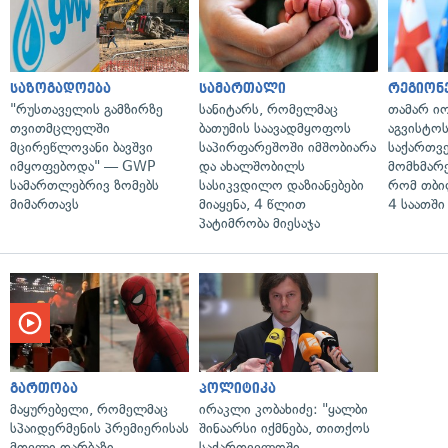
საზოგადოება
სამართალი
რეგიონ
"რუსთაველის გამზირზე
სანიტარს, რომელმაც
თამარ ი
თვითმცლელში
ბათუმის საავადმყოფოს
აგვისტო
მცირეწლოვანი ბავშვი
საპირფარეშოში იმშობიარა
საქართვ
იმყოფებოდა" — GWP
და ახალშობილს
მომხმარ
სამართლებრივ ზომებს
სასიკვდილო დაზიანებები
რომ თბი
მიმართავს
მიაყენა, 4 წლით
4 საათში
პატიმრობა მიესაჯა
გართობა
პოლიტიკა
მაყურებელი, რომელმაც
ირაკლი კობახიძე: "ყალბი
სპაიდერმენის პრემიერისას
შინაარსი იქმნება, თითქოს
მთელი დარბაზი
საქართველოში