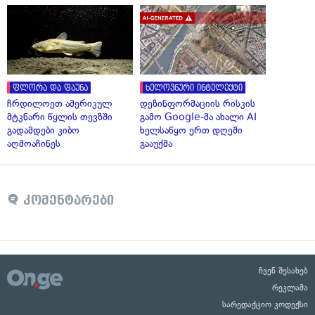
ფლორა და ფაუნა
ხელოვნური ინტელექტი
ჩრდილოეთ ამერიკულ
დეზინფორმაციის რისკის
მტკნარი წყლის თევზში
გამო Google-მა ახალი AI
გადამდები კიბო
ხელსაწყო ერთ დღეში
აღმოაჩინეს
გააუქმა
კომენტარები
ჩვენ შესახებ
რეკლამა
სარედაქციო კოდექსი