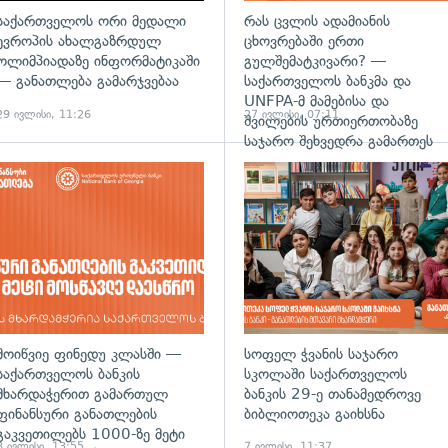
საქართველოს ორი მედალი
რას ცვლის ადამიანის
ევროპის ახალგაზრდულ
ცხოვრებაში ერთი
ოლიმპიადაზე ინფორმატიკაში
გულშემატკივარი? —
— განათლება გამარჯვებაა
საქართველოს ბანკმა და
UNFPA-მ მამებისა და
29 ივლისი, 11:26
27 ივლისი, 07:11
შვილების ურთიერთობაზე
საჯარო შეხვედრა გამართეს
მოიწვიე ფინედუ კლასში —
სოფელ ჭვანის საჯარო
საქართველოს ბანკის
სკოლაში საქართველოს
მხარდაჭერით გამართულ
ბანკის 29-ე თანამედროვე
ფინანსური განათლების
ბიბლიოთეკა გაიხსნა
გაკვეთილებს 1000-ზე მეტი
8 ივლისი, 13:55
7 ივლისი, 11:37