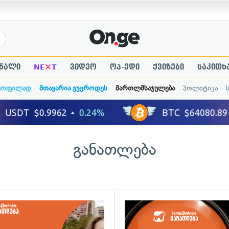
×
ნალი
NE
T
ვიდეო
ოპ-ედი
ქვიზები
საკითხ
ყოფილად
მთავარია გჯეროდეს
მართლმსაჯულება
პოლიტიკა
განათლება