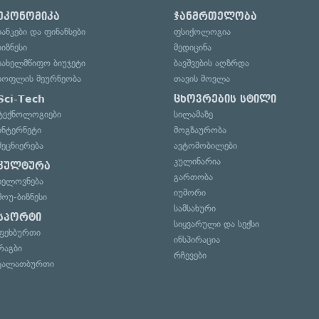
ეკონომიკა
ჯანმრთელობა
ბანკები და ფინანსები
ფსიქოლოგია
ბიზნესი
მედიცინა
სახელმწიფო ბიუჯეტი
ბავშვების აღზრდა
სოფლის მეურნეობა
თავის მოვლა
Sci-Tech
ცხოვრების სტილი
ტექნოლოგიები
სილამაზე
ინტერნეტი
მოგზაურობა
მეცნიერება
ავტომობილები
კულინარია
კულტურა
გართობა
ხელოვნება
იუმორი
შოუ-ბიზნესი
სამსახური
სპორტი
სიყვარული და სექსი
ფეხბურთი
ინსპირაცია
რაგბი
რჩევები
კალათბურთი