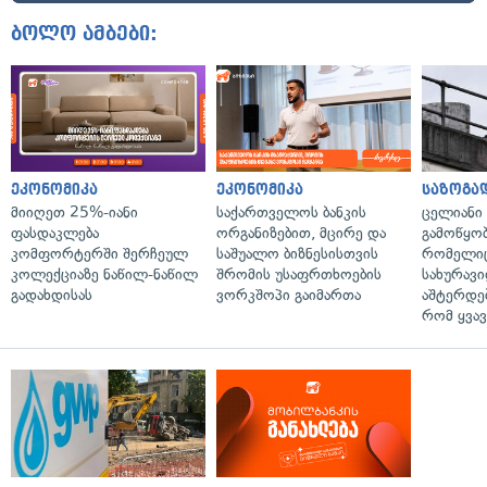
ბოლო ამბები:
ეკონომიკა
ეკონომიკა
საზოგა
მიიღეთ 25%-იანი
საქართველოს ბანკის
ცელიანი
ფასდაკლება
ორგანიზებით, მცირე და
გამოწყობ
კომფორტერში შერჩეულ
საშუალო ბიზნესისთვის
რომელიც
კოლექციაზე ნაწილ-ნაწილ
შრომის უსაფრთხოების
სახურავი
გადახდისას
ვორკშოპი გაიმართა
აშტერდებ
რომ ყვავ