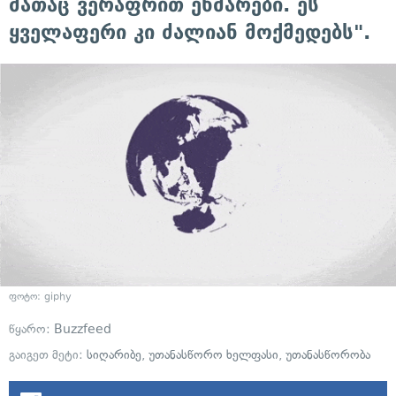
მათაც ვერაფრით ეხმარები. ეს
ყველაფერი კი ძალიან მოქმედებს".
ფოტო: giphy
წყარო:
Buzzfeed
გაიგეთ მეტი:
სიღარიბე
,
უთანასწორო ხელფასი
,
უთანასწორობა