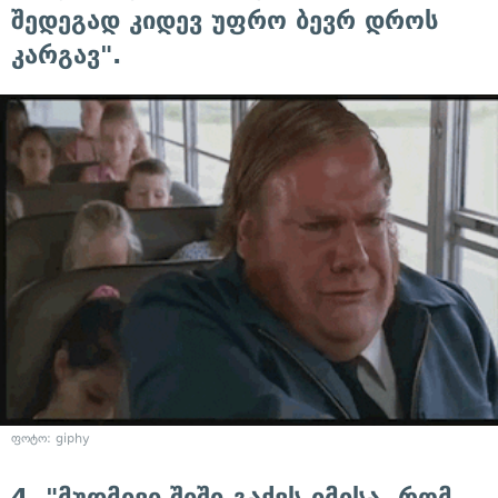
შედეგად კიდევ უფრო ბევრ დროს
კარგავ".
ფოტო: giphy
4. "მუდმივი შიში გაქვს იმისა, რომ