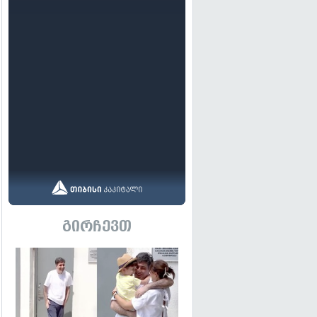
გირჩევთ
გადახედვა