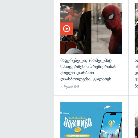
მაყურებელი, რომელმაც
თ
სპაიდერმენის პრემიერისას
ი
მთელი დარბაზი
დ
დაასპოილერა, გალახეს
ყ
გ
8 წუთის წინ
22