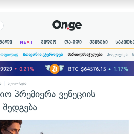
×
ნალი
NE
T
ვიდეო
ოპ-ედი
ქვიზები
საკითხ
ყოფილად
მთავარია გჯეროდეს
მართლმსაჯულება
პოლიტიკა
ა
ხელოვნება
ო პრემიერა ვენეციის
 შედგება