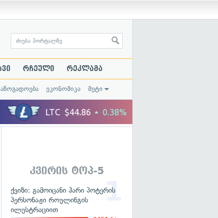
ავი
რჩეული
რეკლამა
საზოგადოება
ეკონომიკა
მეტი
კვირის ტოპ-5
ქვიზი: გამოიცანი ჰარი პოტერის
პერსონაჟი როულინგის
ილუსტრაციით