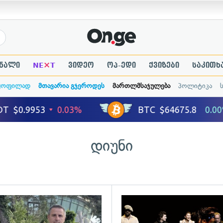
×
ნალი
NE
T
ვიდეო
ოპ-ედი
ქვიზები
საკითხ
ყოფილად
მთავარია გჯეროდეს
მართლმსაჯულება
პოლიტიკა
დიუნი
ადახედვა
გადახედვა