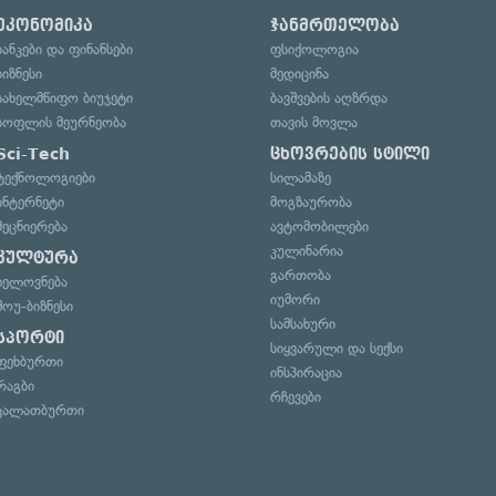
ეკონომიკა
ჯანმრთელობა
ბანკები და ფინანსები
ფსიქოლოგია
ბიზნესი
მედიცინა
სახელმწიფო ბიუჯეტი
ბავშვების აღზრდა
სოფლის მეურნეობა
თავის მოვლა
Sci-Tech
ცხოვრების სტილი
ტექნოლოგიები
სილამაზე
ინტერნეტი
მოგზაურობა
მეცნიერება
ავტომობილები
კულინარია
კულტურა
გართობა
ხელოვნება
იუმორი
შოუ-ბიზნესი
სამსახური
სპორტი
სიყვარული და სექსი
ფეხბურთი
ინსპირაცია
რაგბი
რჩევები
კალათბურთი