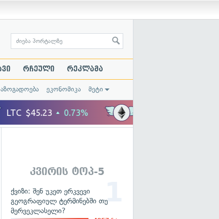
ავი
რჩეული
რეკლამა
საზოგადოება
ეკონომიკა
მეტი
კვირის ტოპ-5
ქვიზი: შენ უკეთ ერკვევი
გეოგრაფიულ ტერმინებში თუ
მერვეკლასელი?