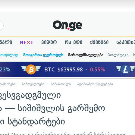
×
ნალი
NE
T
ვიდეო
ოპ-ედი
ქვიზები
საკითხ
ყოფილად
მთავარია გჯეროდეს
მართლმსაჯულება
პოლიტიკა
ამიანები
საზოგადოება
სამართალი
ადამიანის უფლებები
კულტურა
ფესვგადგმული
 — სიშიშვლის გარშემო
ი სტანდარტები
zFeed News-ის რეპორტიორი ლორენ სტრაპაგილი