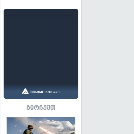
გირჩევთ
გადახედვა