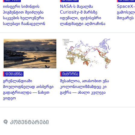
იისფერი სიმინდის
NASA-ს მავალმა
SpaceX-
პიგმენტით შეიძლება
Curiosity-მ მარსზე
გამოსულ
საკვების ხელოვნური
იდუმალი, ფიჭისებრი
მთვარეს 
საღებავი ჩაანაცვლონ
ლანდშაფტი აღმოაჩინა
დედამიწა
ისტორია
გრენლანდიაში
შესაძლოა, ათასობით ენა
მოულოდნელად აისბერგი
კოლონიალიზმამდეც კი
გადატრიალდა — ნახეთ
გაქრა — ახალი კვლევა
ვიდეო
კომენტარები