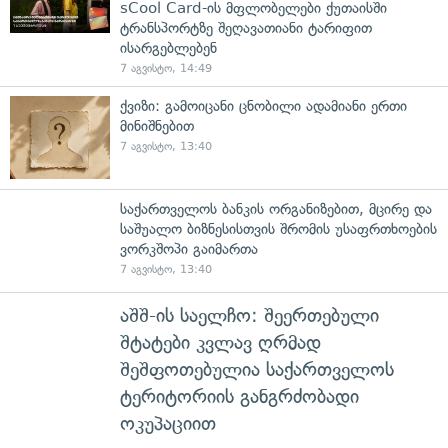
sCool Card-ის მფლობელები ქუთაისში
ტრანსპორტზე შეღავათიანი ტარიფით
ისარგებლებენ
7 აგვისტო, 14:49
ქვიზი: გამოიცანი ცნობილი ადამიანი ერთი
მინიშნებით
7 აგვისტო, 13:40
საქართველოს ბანკის ორგანიზებით, მცირე და
საშუალო ბიზნესისთვის შრომის უსაფრთხოების
ვორკშოპი გაიმართა
7 აგვისტო, 13:40
აშშ-ის საელჩო: შეერთებული
შტატები კვლავ ღრმად
შეშფოთებულია საქართველოს
ტერიტორიის განგრძობადი
ოკუპაციით