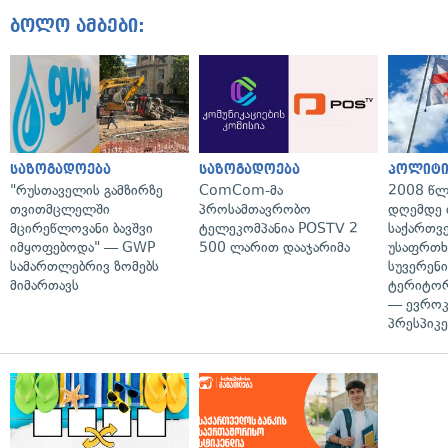
ბოლო ამბები:
საზოგადოება
საზოგადოება
პოლიტი
"რუსთაველის გამზირზე
ComCom-მა
2008 წლ
თვითმცლელში
პროსამთავრობო
დღემდე 
მცირეწლოვანი ბავშვი
ტელეკომპანია POSTV 2
საქართვ
იმყოფებოდა" — GWP
500 ლარით დააჯარიმა
უსაფრთხ
სამართლებრივ ზომებს
სუვერენი
მიმართავს
ტერიტორ
— ევროკ
პრესპიკე