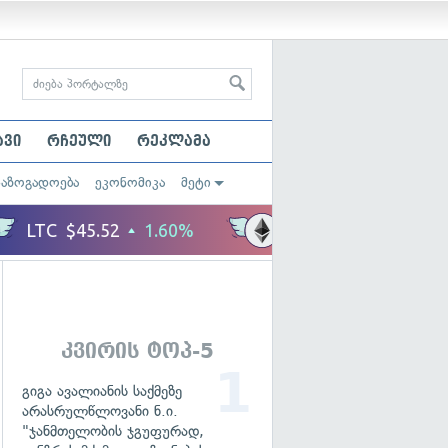
ავი
რჩეული
რეკლამა
საზოგადოება
ეკონომიკა
მეტი
კვირის ტოპ-5
გიგა ავალიანის საქმეზე
არასრულწლოვანი ნ.ი.
"ჯანმთელობის ჯგუფურად,