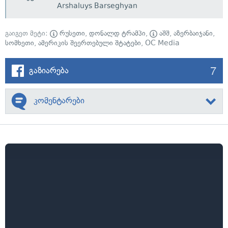
Arshaluys Barseghyan
გაიგეთ მეტი:
რუსეთი
,
დონალდ ტრამპი
,
აშშ
,
აზერბაიჯანი
,
სომხეთი
,
ამერიკის შეერთებული შტატები
,
OC Media
7
გაზიარება
კომენტარები