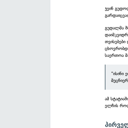
ჯეინ გუდო
გარდაიცვა
გუდალმა შ
დაიმკვიდრ
თვისებები 
ცხოვრობდა
საერთოა მ
"ისინი 
მეცნიერ
ამ სტატია
ელჩის როლ
პირველ