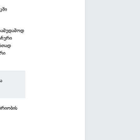
კში
 სამუდამოდ
ანური
ერთად
რი
ა
ბრიობის