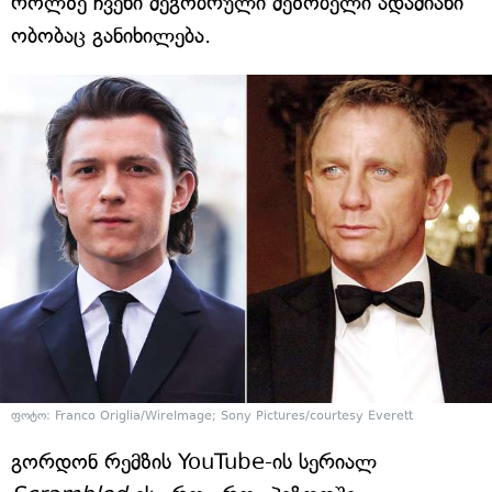
როლზე ჩვენი მეგობრული მეზობელი ადამიანი
ობობაც განიხილება.
ფოტო: Franco Origlia/WireImage; Sony Pictures/courtesy Everett
გორდონ რემზის YouTube-ის სერიალ