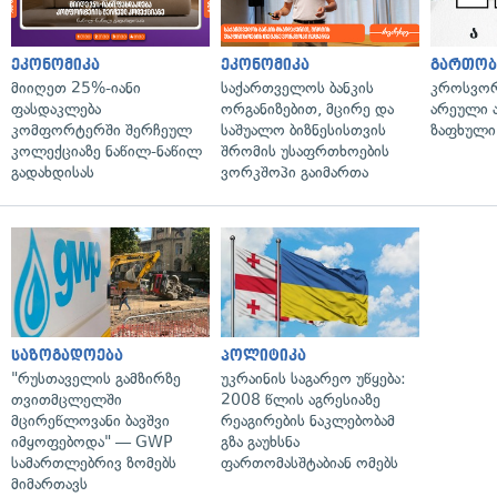
ეკონომიკა
ეკონომიკა
გართობ
მიიღეთ 25%-იანი
საქართველოს ბანკის
კროსვორდ
ფასდაკლება
ორგანიზებით, მცირე და
არეული ა
კომფორტერში შერჩეულ
საშუალო ბიზნესისთვის
ზაფხული
კოლექციაზე ნაწილ-ნაწილ
შრომის უსაფრთხოების
გადახდისას
ვორკშოპი გაიმართა
საზოგადოება
პოლიტიკა
"რუსთაველის გამზირზე
უკრაინის საგარეო უწყება:
თვითმცლელში
2008 წლის აგრესიაზე
მცირეწლოვანი ბავშვი
რეაგირების ნაკლებობამ
იმყოფებოდა" — GWP
გზა გაუხსნა
სამართლებრივ ზომებს
ფართომასშტაბიან ომებს
მიმართავს