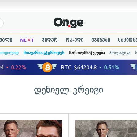
×
ნალი
NE
T
ვიდეო
ოპ-ედი
ქვიზები
საკითხ
ყოფილად
მთავარია გჯეროდეს
მართლმსაჯულება
პოლიტიკა
დენიელ კრეიგი
ადახედვა
გადახედვა