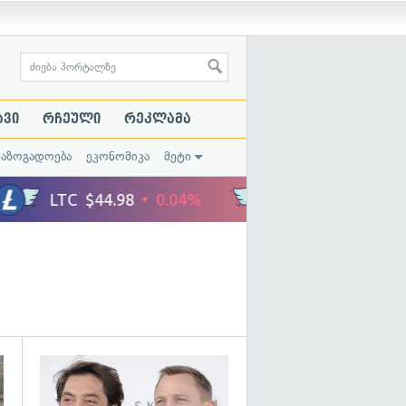
ავი
რჩეული
რეკლამა
საზოგადოება
ეკონომიკა
მეტი
გადახედვა
გადახედვა