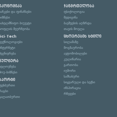
ეკონომიკა
ჯანმრთელობა
ბანკები და ფინანსები
ფსიქოლოგია
ბიზნესი
მედიცინა
სახელმწიფო ბიუჯეტი
ბავშვების აღზრდა
სოფლის მეურნეობა
თავის მოვლა
Sci-Tech
ცხოვრების სტილი
ტექნოლოგიები
სილამაზე
ინტერნეტი
მოგზაურობა
მეცნიერება
ავტომობილები
კულინარია
კულტურა
გართობა
ხელოვნება
იუმორი
შოუ-ბიზნესი
სამსახური
სპორტი
სიყვარული და სექსი
ფეხბურთი
ინსპირაცია
რაგბი
რჩევები
კალათბურთი