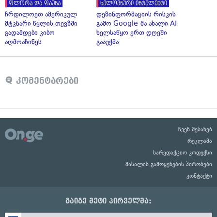
ფლორა და ფაუნა
ხელოვნური ინტელექტი
ჩრდილოეთ ამერიკულ
დეზინფორმაციის რისკის
მტკნარი წყლის თევზში
გამო Google-მა ახალი AI
გადამდები კიბო
ხელსაწყო ერთ დღეში
აღმოაჩინეს
გააუქმა
კომენტარები
ჩვენ შესახებ
რეკლამა
სარედაქციო კოდექსი
მასალის გამოყენების პირობები
კონტაქტი
გაიგე მეტი პირველმა: